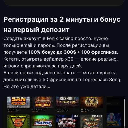
Регистрация за 2 минуты и бонус
на первый депозит
Создать аккаунт в Fenix casino просто: нужно
только email и пароль. После регистрации вы
получаете
100% бонус до 300$ + 100 фриспинов
.
Кстати, отыграть вейджер х30 — вполне реально,
игроки справляются за пару дней.
А если промокод использовать — можно урвать
дополнительные 50 фриспинов на Leprechaun Song.
Но это уже детали…