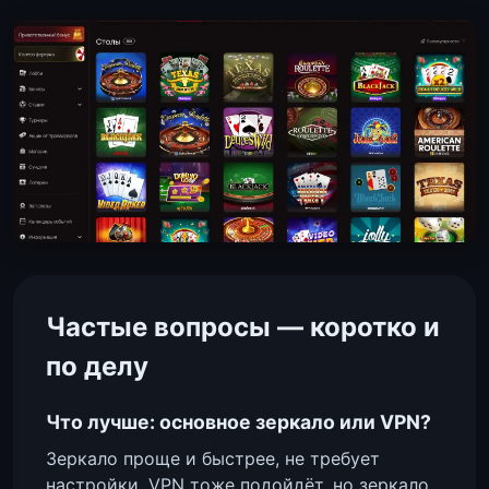
Частые вопросы — коротко и
по делу
Что лучше: основное зеркало или VPN?
Зеркало проще и быстрее, не требует
настройки. VPN тоже подойдёт, но зеркало