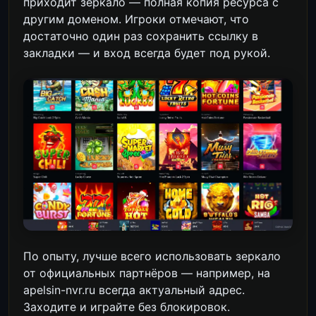
приходит зеркало — полная копия ресурса с
другим доменом. Игроки отмечают, что
достаточно один раз сохранить ссылку в
закладки — и вход всегда будет под рукой.
По опыту, лучше всего использовать зеркало
от официальных партнёров — например, на
apelsin-nvr.ru всегда актуальный адрес.
Заходите и играйте без блокировок.