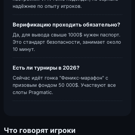
надёжнее по опыту игроков.
Верификацию проходить обязательно?
Да, для вывода свыше 1000$ нужен паспорт.
Это стандарт безопасности, занимает около
10 минут.
Есть ли турниры в 2026?
Сейчас идёт гонка "Феникс-марафон" с
призовым фондом 50 000$. Участвуют все
слоты Pragmatic.
Что говорят игроки