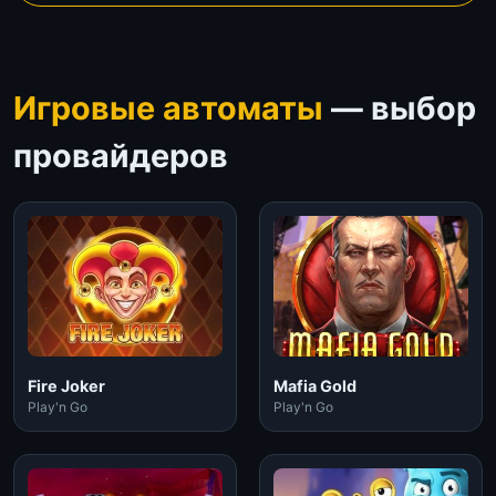
Игровые автоматы
— выбор
провайдеров
Fire Joker
Mafia Gold
Play'n Go
Play'n Go