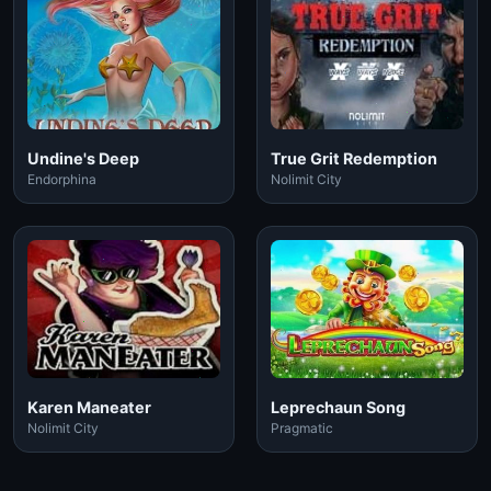
Undine's Deep
True Grit Redemption
Endorphina
Nolimit City
Karen Maneater
Leprechaun Song
Nolimit City
Pragmatic